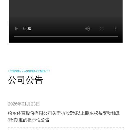
/ COMPANY ANNOUNCEMENT /
公司公告
2026年01月23日
哈哈体育股份有限公司关于持股5%以上股东权益变动触及
1%刻度的提示性公告