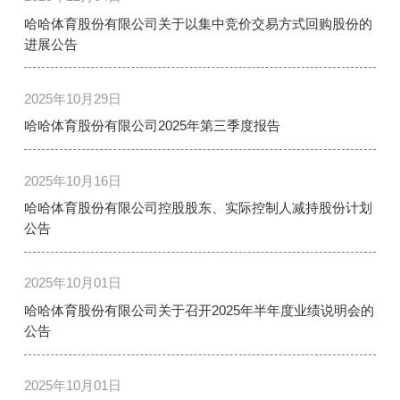
哈哈体育股份有限公司关于以集中竞价交易方式回购股份的
进展公告
2025年10月29日
哈哈体育股份有限公司2025年第三季度报告
2025年10月16日
哈哈体育股份有限公司控股股东、实际控制人减持股份计划
公告
2025年10月01日
哈哈体育股份有限公司关于召开2025年半年度业绩说明会的
公告
2025年10月01日