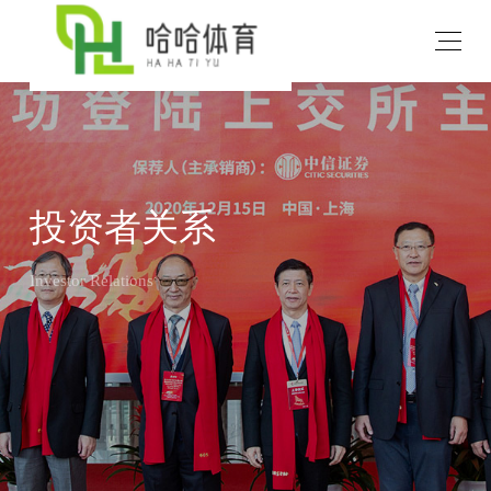
投资者关系
Investor Relations