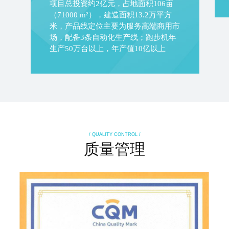
项目总投资约2亿元，占地面积106亩
（71000 m²），建造面积13.2万平方
米，产品线定位主要为服务高端商用市
场，配备3条自动化生产线；跑步机年
生产50万台以上，年产值10亿以上
/ QUALITY CONTROL /
质量管理