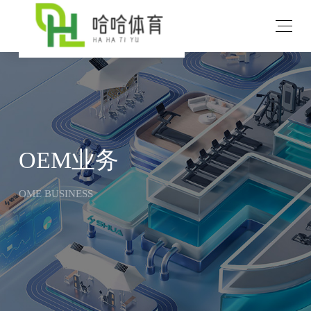
v
OEM业务
OME BUSINESS